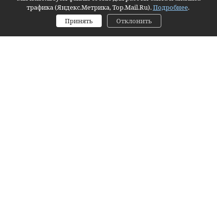
трафика (Яндекс.Метрика, Top.Mail.Ru).
Подробнее
.
Принять
Отклонить
Главная
Корзина
Избранное
Заявка
Контактное лицо (ФИО):
Контактный телефон:
Email:
Согласие на обработку персональных данных
Я даю согласие на обработку персональных данных
https://
Я даю
согласие на обработку персональных данных
.
Комментарий:
Оформить заявку
✕