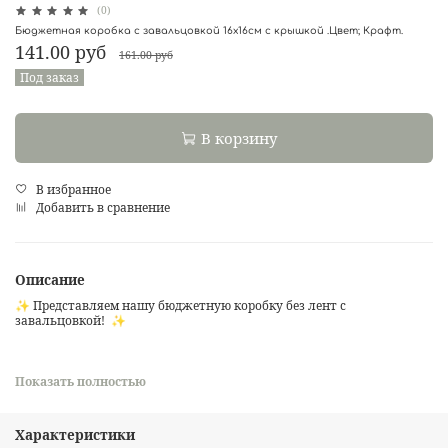
(0)
Бюджетная коробка с завальцовкой 16х16см с крышкой .Цвет; Крафт.
141.00 руб
161.00 руб
Под заказ
В корзину
В избранное
Добавить в сравнение
Описание
✨ Представляем нашу бюджетную коробку без лент с
завальцовкой! ✨
Изготовленная из глянцевого картона толщиной 0,6 мм, эта
Показать полностью
коробка – отличное решение для упаковки ваших подарков и
сюрпризов без лишних затрат. 💼📦
Характеристики