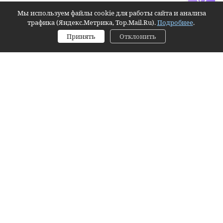
Интернет-магазин создан на inSales
Мы используем файлы cookie для работы сайта и анализа
трафика (Яндекс.Метрика, Top.Mail.Ru).
Подробнее
.
Принять
Отклонить
Главная
Корзина
Избранное
Заявка
Контактное лицо (ФИО):
Контактный телефон:
Email:
Согласие на обработку персональных данных
Я даю согласие на обработку персональных данных
https://
Я даю
согласие на обработку персональных данных
.
Комментарий:
Оформить заявку