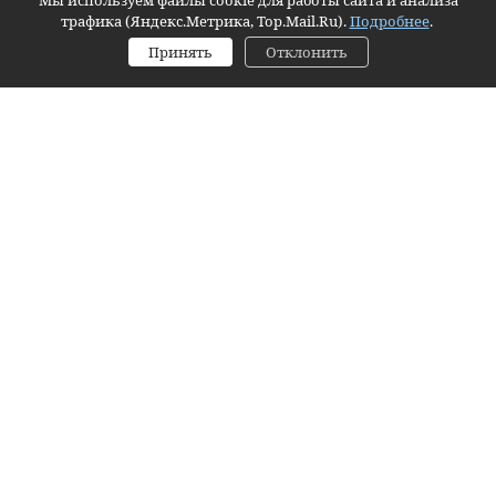
Мы используем файлы cookie для работы сайта и анализа
трафика (Яндекс.Метрика, Top.Mail.Ru).
Подробнее
.
Принять
Отклонить
Заявка
Контактное лицо (ФИО):
Контактный телефон:
Email:
Согласие на обработку персональных данных
Я даю согласие на обработку персональных данных
https://
Я даю
согласие на обработку персональных данных
.
Комментарий:
Оформить заявку