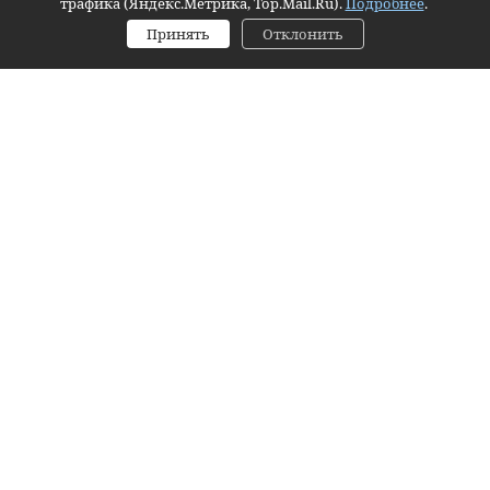
трафика (Яндекс.Метрика, Top.Mail.Ru).
Подробнее
.
Принять
Отклонить
Заявка
Контактное лицо (ФИО):
Контактный телефон:
Email:
Согласие на обработку персональных данных
Я даю согласие на обработку персональных данных
https://
Я даю
согласие на обработку персональных данных
.
Комментарий:
Оформить заявку